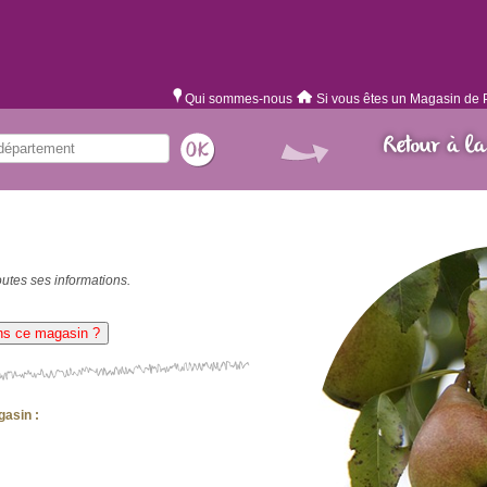
Qui sommes-nous
Si vous êtes un Magasin de 
Retour à la
utes ses informations.
ns ce magasin ?
gasin :